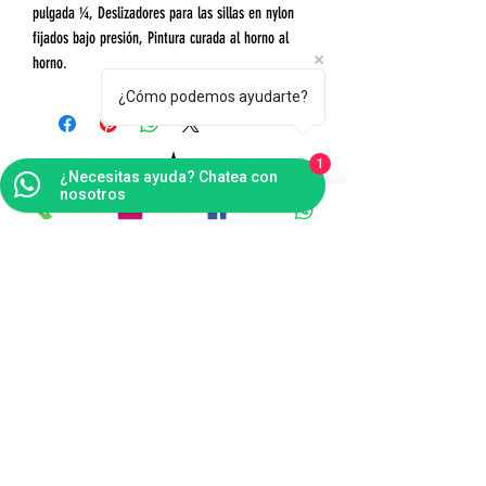
pulgada ¼, Deslizadores para las sillas en nylon
fijados bajo presión, Pintura curada al horno al
horno.
¿Cómo podemos ayudarte?
1
¿Necesitas ayuda? Chatea con
nosotros
Contáctanos
Bogotá
Punto de Fábrica
Carrera 102 # 16 i- 36, Fontibón - Bogotá D.C
Tel(s):
(601)4041124
Celular:
3176484165
v
entas@tapitecfuturoffice.com.co