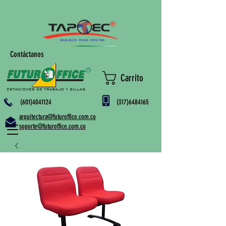
Contáctanos
Carrito
(601)4041124
(317)6484165
arquitectura@futuroffice.com.co
soporte@futuroffice.com.co