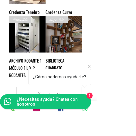
Credenza Tenebro
Credenza Curve
disponible
disponible
ARCHIVO RODANTE 1
BIBLIOTECA
MÓDULO FIJO, 2
CUADRATO
RODANTES
¿Cómo podemos ayudarte?
Cargar más
1
¿Necesitas ayuda? Chatea con
nosotros
Contáctanos