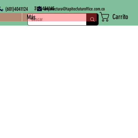
3176484165
(601)4041124
arquitectura@tapitecfuturoffice.com.co
Carrito
Más