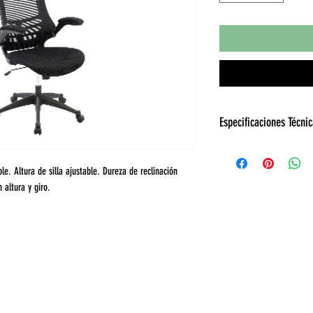
Especificaciones Técni
Color
le. Altura de silla ajustable. Dureza de reclinación
Material
n altura y giro.
Base
Brazos
Cabecera