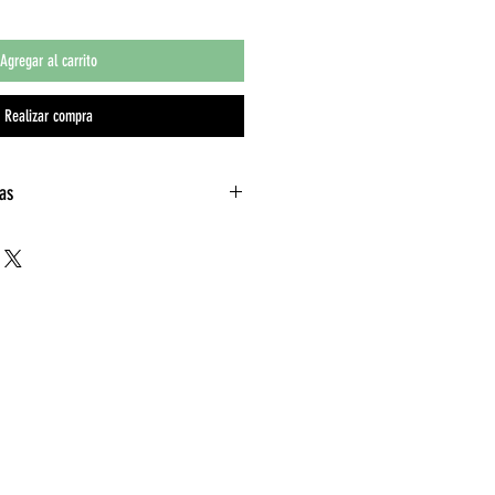
Agregar al carrito
Realizar compra
cas
Azul, Negro, Rojo, Verde
Malla
Nylon blanco, Nylon negro,
Nylon plata
Abatibles, Acolchados
Con cabecera, Sin cabecera