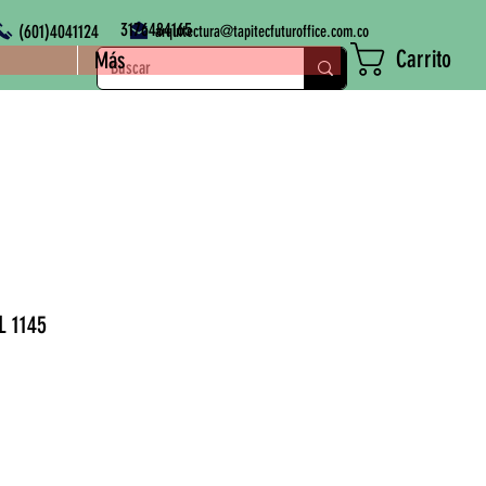
3176484165
(601)4041124
arquitectura@tapitecfuturoffice.com.co
Carrito
Más
L 1145