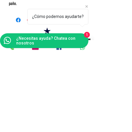
paño.
¿Cómo podemos ayudarte?
1
¿Necesitas ayuda? Chatea con
Contáctanos
nosotros
Bogotá
Punto de Fábrica
Carrera 102 # 16 i- 36, Fontibón - Bogotá D.C
Tel(s):
(601)4041124
Celular:
3176484165
v
entas@tapitecfuturoffice.com.co
servicliente@tapitecfuturoffice.com.co
(601)4041124