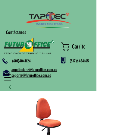
Contáctanos
Carrito
(601)4041124
(317)6484165
arquitectura@futuroffice.com.co
soporte@futuroffice.com.co