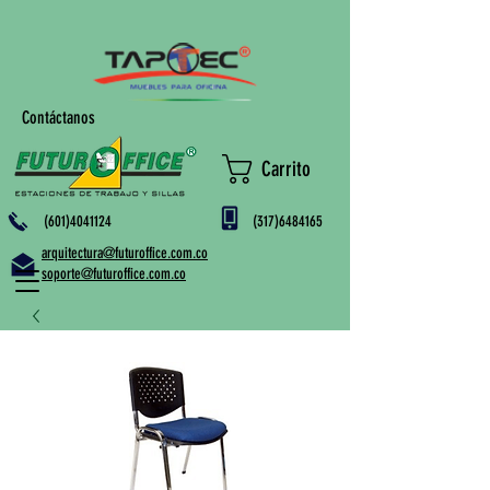
Contáctanos
Carrito
(601)4041124
(317)6484165
arquitectura@futuroffice.com.co
soporte@futuroffice.com.co