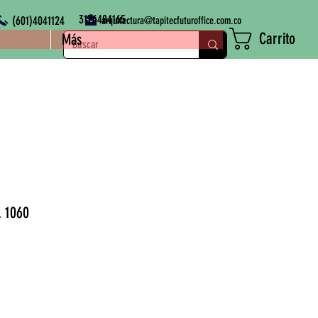
3176484165
(601)4041124
arquitectura@tapitecfuturoffice.com.co
Carrito
Más
. 1060