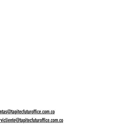
ntas@tapitecfuturoffice.com.co
rvicliente@tapitecfuturoffice.com.co