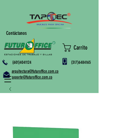
Contáctanos
Carrito
(601)4041124
(317)6484165
arquitectura@futuroffice.com.co
soporte@futuroffice.com.co