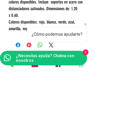
colores disponibles. Incluye soportes en acero con
distanciadores satinados. Dimensiones de: 1.20
x 0.60.
Colores disponibles: rojo, blanco, verde, azul,
amarillo, negro.
¿Cómo podemos ayudarte?
1
¿Necesitas ayuda? Chatea con
nosotros
Contáctanos
Bogotá
Punto de Fábrica
Carrera 102 # 16 i- 36, Fontibón - Bogotá D.C
Tel(s):
(601)4041124
Celular:
3176484165