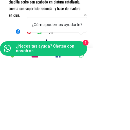
chapilla cedro con acabado en pintura catalizada,
cuenta con superficie redonda y base de madera
en cruz.
¿Cómo podemos ayudarte?
1
¿Necesitas ayuda? Chatea con
nosotros
Contáctanos
Bogotá
Punto de Fábrica
Carrera 102 # 16 i- 36, Fontibón - Bogotá D.C
Tel(s):
(601)4041124
Celular:
3176484165
v
entas@tapitecfuturoffice.com.co