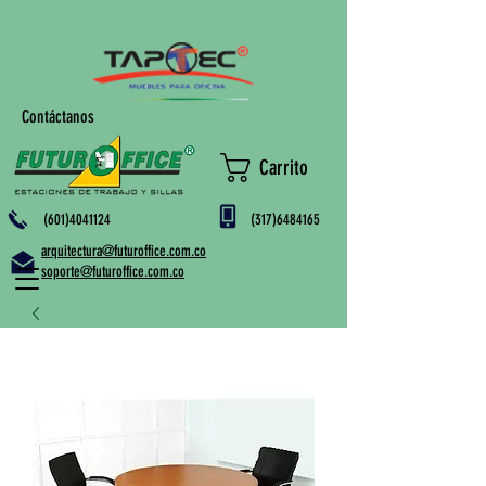
Contáctanos
Carrito
(601)4041124
(317)6484165
arquitectura@futuroffice.com.co
soporte@futuroffice.com.co