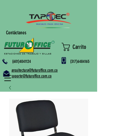
Contáctanos
Carrito
(601)4041124
(317)6484165
arquitectura@futuroffice.com.co
soporte@futuroffice.com.co