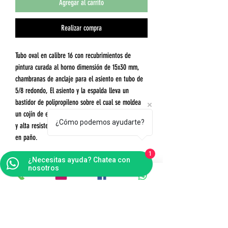
Agregar al carrito
Realizar compra
Tubo oval en calibre 16 con recubrimientos de
pintura curada al horno dimensión de 15x30 mm,
chambranas de anclaje para el asiento en tubo de
5/8 redondo, El asiento y la espalda lleva un
bastidor de polipropileno sobre el cual se moldea
un cojín de espuma de poliuretano de alta densidad
¿Cómo podemos ayudarte?
y alta resistencia (densidad 30 Kg./mt3, ), tapizado
en paño.
1
¿Necesitas ayuda? Chatea con
nosotros
Contáctanos
Bogotá