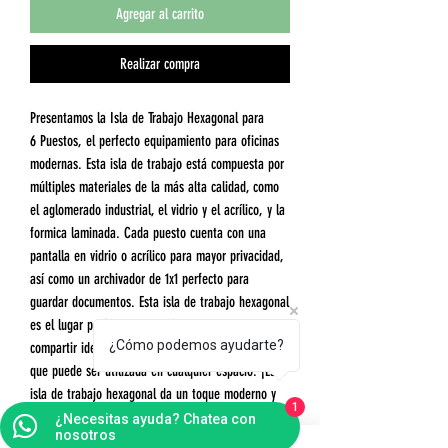
Agregar al carrito
Realizar compra
Presentamos la Isla de Trabajo Hexagonal para
6 Puestos, el perfecto equipamiento para oficinas
modernas. Esta isla de trabajo está compuesta por
múltiples materiales de la más alta calidad, como
el aglomerado industrial, el vidrio y el acrílico, y la
formica laminada. Cada puesto cuenta con una
pantalla en vidrio o acrílico para mayor privacidad,
así como un archivador de 1x1 perfecto para
guardar documentos. Esta isla de trabajo hexagonal
es el lugar perfecto para trabajar en equipo y
¿Cómo podemos ayudarte?
compartir ideas, ofreciendo una estructura única
que puede ser utilizada en cualquier espacio. ¡Esta
isla de trabajo hexagonal da un toque moderno y
1
elegante a cualquier oficina!
¿Necesitas ayuda? Chatea con
nosotros