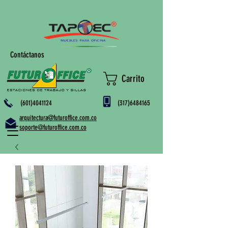
Contáctanos
Carrito
(601)4041124
(317)6484165
arquitectura@futuroffice.com.co
soporte@futuroffice.com.co