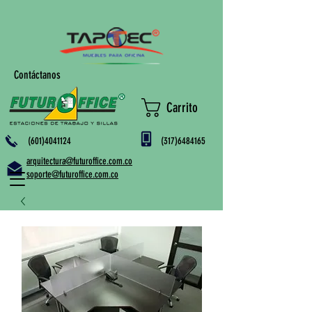
Contáctanos
Carrito
(601)4041124
(317)6484165
arquitectura@futuroffice.com.co
soporte@futuroffice.com.co