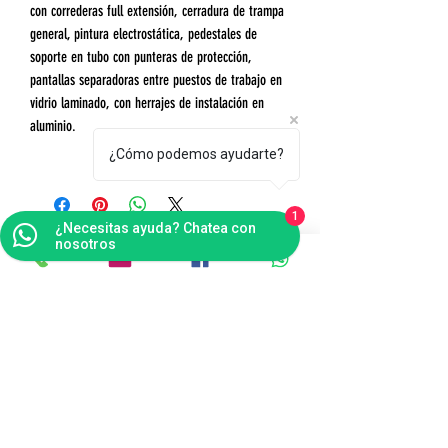
con correderas full extensión, cerradura de trampa
general, pintura electrostática, pedestales de
soporte en tubo con punteras de protección,
pantallas separadoras entre puestos de trabajo en
vidrio laminado, con herrajes de instalación en
aluminio.
¿Cómo podemos ayudarte?
1
¿Necesitas ayuda? Chatea con
nosotros
Contáctanos
Bogotá
Punto de Fábrica
Carrera 102 # 16 i- 36, Fontibón - Bogotá D.C
Tel(s):
(601)4041124
Celular:
3176484165