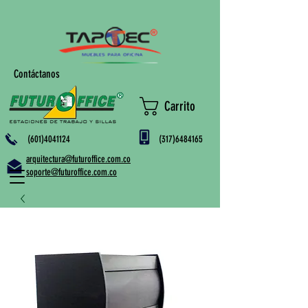
Contáctanos
Carrito
(601)4041124
(317)6484165
arquitectura@futuroffice.com.co
soporte@futuroffice.com.co