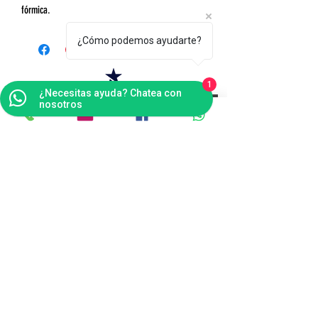
fórmica.
¿Cómo podemos ayudarte?
1
¿Necesitas ayuda? Chatea con
Contáctanos
nosotros
Bogotá
Punto de Fábrica
Carrera 102 # 16 i- 36, Fontibón - Bogotá D.C
Tel(s):
(601)4041124
Celular:
3176484165
v
entas@tapitecfuturoffice.com.co
servicliente@tapitecfuturoffice.com.co
(601)4041124