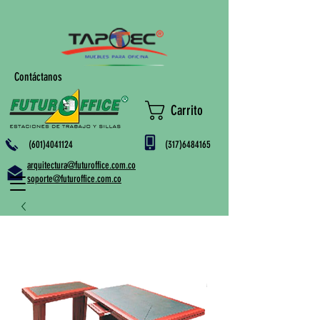
Contáctanos
Carrito
(601)4041124
(317)6484165
arquitectura@futuroffice.com.co
soporte@futuroffice.com.co