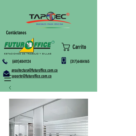
Contáctanos
Carrito
(601)4041124
(317)6484165
arquitectura@futuroffice.com.co
soporte@futuroffice.com.co