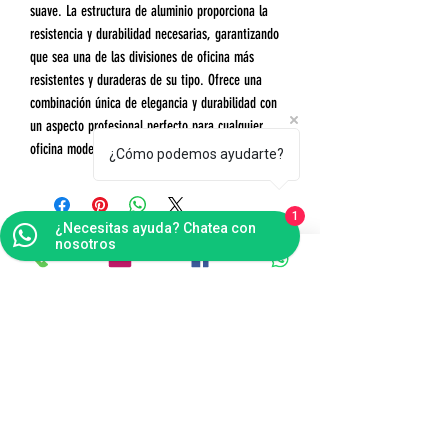
suave. La estructura de aluminio proporciona la
resistencia y durabilidad necesarias, garantizando
que sea una de las divisiones de oficina más
resistentes y duraderas de su tipo. Ofrece una
combinación única de elegancia y durabilidad con
un aspecto profesional perfecto para cualquier
oficina moderna.
¿Cómo podemos ayudarte?
1
¿Necesitas ayuda? Chatea con
nosotros
Contáctanos
Bogotá
Punto de Fábrica
Carrera 102 # 16 i- 36, Fontibón - Bogotá D.C
Tel(s):
(601)4041124
Celular:
3176484165