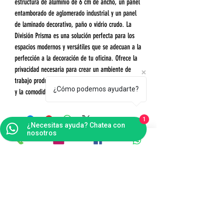
estructura de aluminio de 6 cm de ancho, un panel
entamborado de aglomerado industrial y un panel
de laminado decorativo, paño o vidrio crudo. La
División Prisma es una solución perfecta para los
espacios modernos y versátiles que se adecuan a la
perfección a la decoración de tu oficina. Ofrece la
privacidad necesaria para crear un ambiente de
trabajo productivo, sin dejar de lado la modernidad
¿Cómo podemos ayudarte?
y la comodidad.
1
¿Necesitas ayuda? Chatea con
nosotros
Contáctanos
Bogotá
Punto de Fábrica
Carrera 102 # 16 i- 36, Fontibón - Bogotá D.C