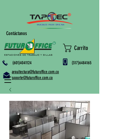
Contáctanos
Carrito
(601)4041124
(317)6484165
arquitectura@futuroffice.com.co
soporte@futuroffice.com.co