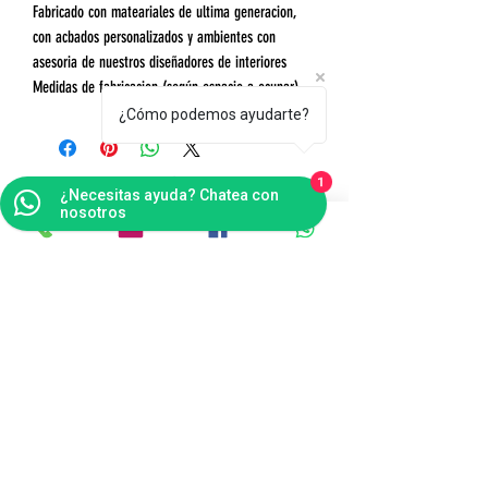
Fabricado con mateariales de ultima generacion,
con acbados personalizados y ambientes con
asesoria de nuestros diseñadores de interiores
Medidas de fabricacion (según espacio a ocupar).
¿Cómo podemos ayudarte?
1
¿Necesitas ayuda? Chatea con
nosotros
Contáctanos
Bogotá
Punto de Fábrica
Carrera 102 # 16 i- 36, Fontibón - Bogotá D.C
Tel(s):
(601)4041124
Celular:
3176484165