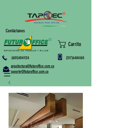
Contáctanos
Carrito
(601)4041124
(317)6484165
arquitectura@futuroffice.com.co
soporte@futuroffice.com.co