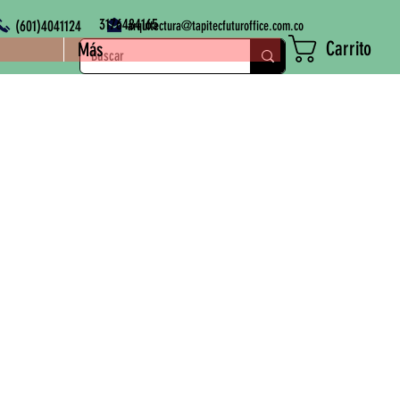
3176484165
(601)4041124
arquitectura@tapitecfuturoffice.com.co
Carrito
Más
o