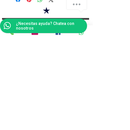
Contáctanos
¿Necesitas ayuda? Chatea con
nosotros
Bogotá
Punto de Fábrica
Carrera 102 # 16 i- 36, Fontibón - Bogotá D.C
Tel(s):
(601)4041124
Celular:
3176484165
v
entas@tapitecfuturoffice.com.co
servicliente@tapitecfuturoffice.com.co
(601)4041124
(317)6484165