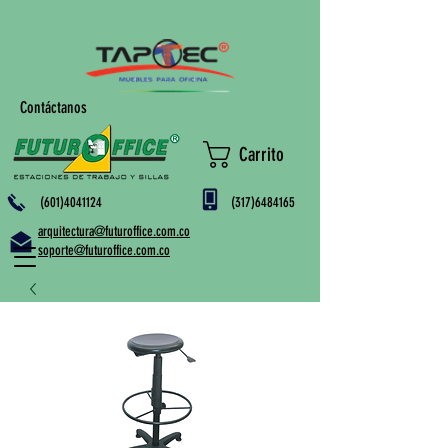
Contáctanos
Carrito
(601)4041124
(317)6484165
arquitectura@futuroffice.com.co
soporte@futuroffice.com.co