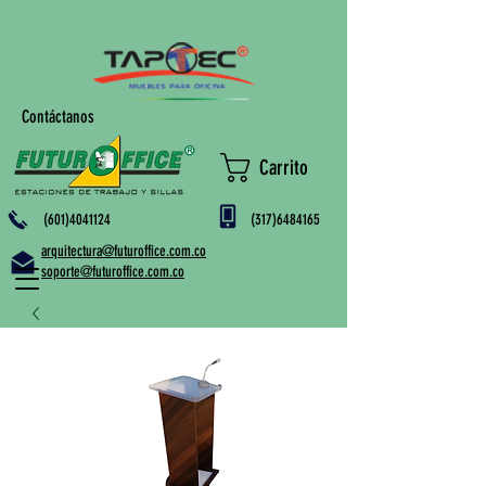
Contáctanos
Carrito
(601)4041124
(317)6484165
arquitectura@futuroffice.com.co
soporte@futuroffice.com.co