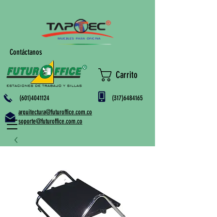
Contáctanos
Carrito
(601)4041124
(317)6484165
arquitectura@futuroffice.com.co
soporte@futuroffice.com.co