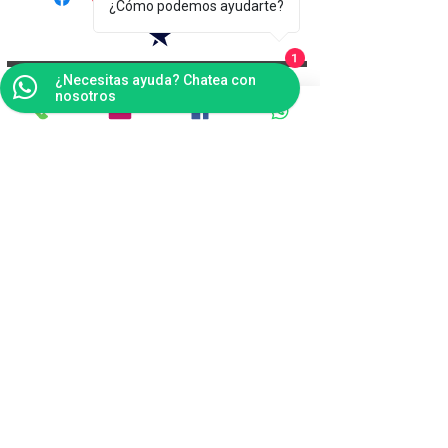
¿Cómo podemos ayudarte?
1
Contáctanos
¿Necesitas ayuda? Chatea con
nosotros
Bogotá
Punto de Fábrica
Carrera 102 # 16 i- 36, Fontibón - Bogotá D.C
Tel(s):
(601)4041124
Celular:
3176484165
v
entas@tapitecfuturoffice.com.co
servicliente@tapitecfuturoffice.com.co
(601)4041124
(317)6484165