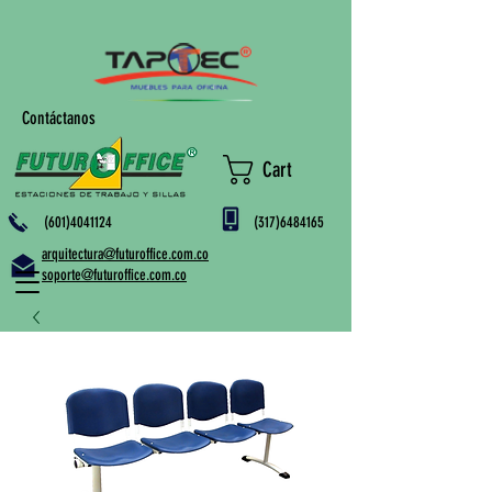
Contáctanos
Cart
(601)4041124
(317)6484165
arquitectura@futuroffice.com.co
soporte@futuroffice.com.co