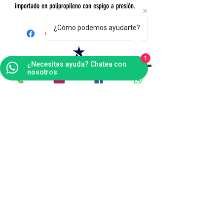
importado en polipropileno con espigo a presión.
¿Cómo podemos ayudarte?
1
¿Necesitas ayuda? Chatea con
Contáctanos
nosotros
Bogotá
Punto de Fábrica
Carrera 102 # 16 i- 36, Fontibón - Bogotá D.C
Tel(s):
(601)4041124
Celular:
3176484165
v
entas@tapitecfuturoffice.com.co
servicliente@tapitecfuturoffice.com.co
(601)4041124