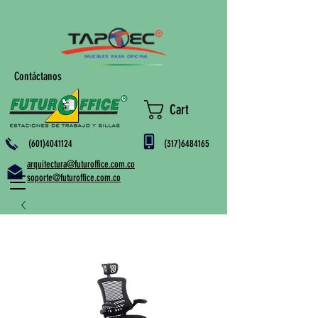
Contáctanos
Cart
(601)4041124
(317)6484165
arquitectura@futuroffice.com.co
soporte@futuroffice.com.co