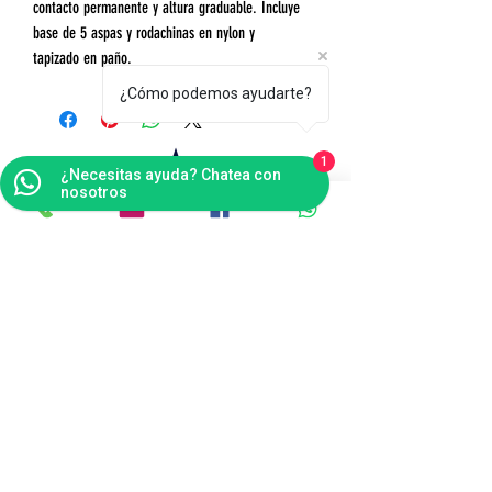
contacto permanente y altura graduable. Incluye
base de 5 aspas y rodachinas en nylon y
tapizado en paño.
¿Cómo podemos ayudarte?
1
¿Necesitas ayuda? Chatea con
nosotros
Contáctanos
Bogotá
Punto de Fábrica
Carrera 102 # 16 i- 36, Fontibón - Bogotá D.C
Tel(s):
(601)4041124
Celular:
3176484165
v
entas@tapitecfuturoffice.com.co