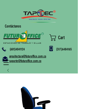
Contáctanos
Cart
(601)4041124
(317)6484165
arquitectura@futuroffice.com.co
soporte@futuroffice.com.co