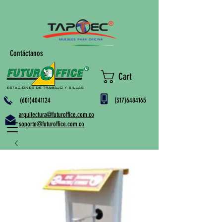
Contáctanos
Cart
(601)4041124
(317)6484165
arquitectura@futuroffice.com.co
soporte@futuroffice.com.co