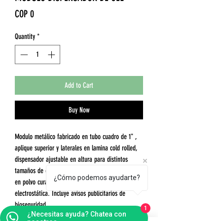
Price
COP 0
Quantity
*
Add to Cart
Buy Now
Modulo metálico fabricado en tubo cuadro de 1" ,
aplique superior y laterales en lamina cold rolled,
dispensador ajustable en altura para distintos
tamaños de envases, acabado general con pintura
¿Cómo podemos ayudarte?
en polvo curada al horno y de fijación por
electrostática. Incluye avisos publicitarios de
bioseguridad.
1
¿Necesitas ayuda? Chatea con
Medidas generales: 0.30 x 0.35 x 1.15h