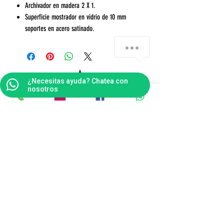
Archivador en madera 2 X 1.
Superficie mostrador en vidrio de 10 mm
soportes en acero satinado.
¿Necesitas ayuda? Chatea con
nosotros
Contáctanos
Bogotá
Punto de Fábrica
Carrera 102 # 16 i- 36, Fontibón - Bogotá D.C
Tel(s):
(601)4041124
Celular:
3176484165
v
entas@tapitecfuturoffice.com.co