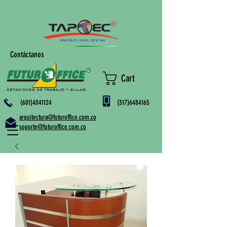
Contáctanos
Cart
(601)4041124
(317)6484165
arquitectura@futuroffice.com.co
soporte@futuroffice.com.co