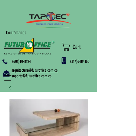
Contáctanos
Cart
(601)4041124
(317)6484165
arquitectura@futuroffice.com.co
soporte@futuroffice.com.co