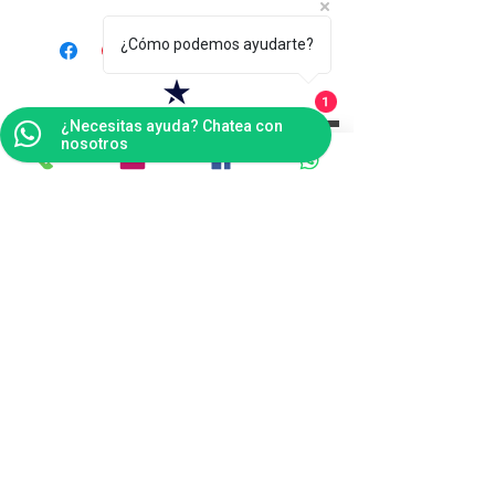
¿Cómo podemos ayudarte?
1
¿Necesitas ayuda? Chatea con
Contáctanos
nosotros
Bogotá
Punto de Fábrica
Carrera 102 # 16 i- 36, Fontibón - Bogotá D.C
Tel(s):
(601)4041124
Celular:
3176484165
v
entas@tapitecfuturoffice.com.co
servicliente@tapitecfuturoffice.com.co
(601)4041124