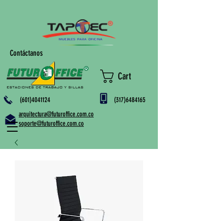
Contáctanos
Cart
(601)4041124
(317)6484165
arquitectura@futuroffice.com.co
soporte@futuroffice.com.co