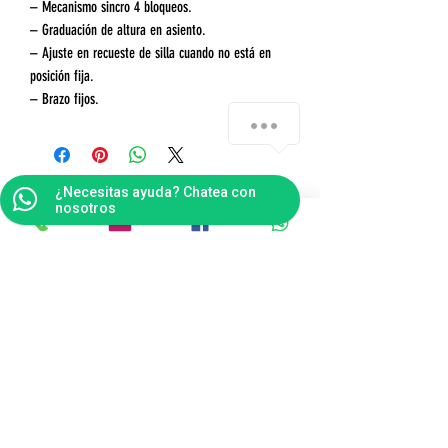
– Mecanismo sincro 4 bloqueos.
– Graduación de altura en asiento.
– Ajuste en recueste de silla cuando no está en
posición fija.
– Brazo fijos.
¿Necesitas ayuda? Chatea con
nosotros
Contáctanos
Bogotá
Punto de Fábrica
Carrera 102 # 16 i- 36, Fontibón - Bogotá D.C
Tel(s):
(601)4041124
Celular:
3176484165