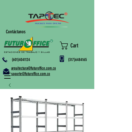
Contáctanos
Cart
(601)4041124
(317)6484165
arquitectura@futuroffice.com.co
soporte@futuroffice.com.co