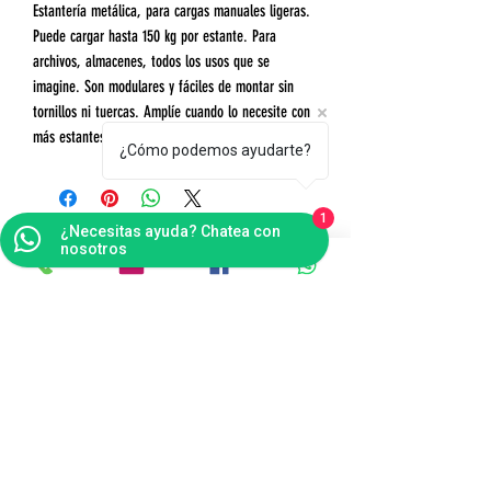
Estantería metálica, para cargas manuales ligeras.
Puede cargar hasta 150 kg por estante. Para
archivos, almacenes, todos los usos que se
imagine. Son modulares y fáciles de montar sin
tornillos ni tuercas. Amplíe cuando lo necesite con
más estantes, más módulos o complementos.
¿Cómo podemos ayudarte?
1
¿Necesitas ayuda? Chatea con
nosotros
Contáctanos
Bogotá
Punto de Fábrica
Carrera 102 # 16 i- 36, Fontibón - Bogotá D.C
Tel(s):
(601)4041124
Celular:
3176484165