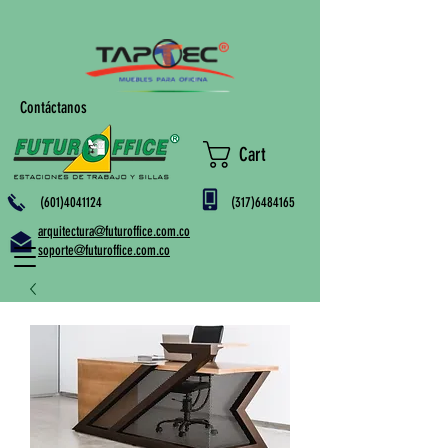
Contáctanos
Cart
(601)4041124
(317)6484165
arquitectura@futuroffice.com.co
soporte@futuroffice.com.co