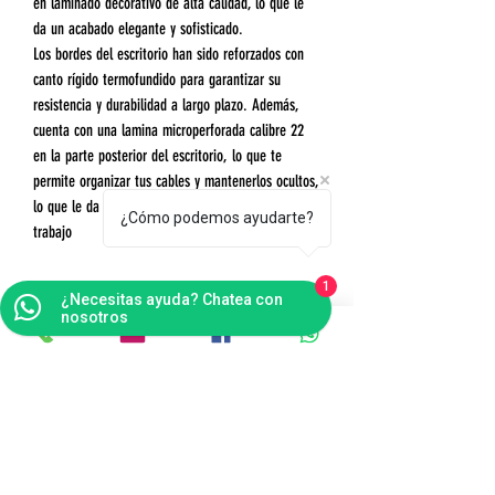
en laminado decorativo de alta calidad, lo que le
da un acabado elegante y sofisticado.
Los bordes del escritorio han sido reforzados con
canto rígido termofundido para garantizar su
resistencia y durabilidad a largo plazo. Además,
cuenta con una lamina microperforada calibre 22
en la parte posterior del escritorio, lo que te
permite organizar tus cables y mantenerlos ocultos,
lo que le da un toque más estético a tu espacio de
¿Cómo podemos ayudarte?
trabajo
1
¿Necesitas ayuda? Chatea con
nosotros
Contáctanos
Bogotá
Punto de Fábrica
Carrera 102 # 16 i- 36, Fontibón - Bogotá D.C