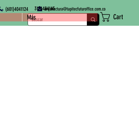
3176484165
(601)4041124
arquitectura@tapitecfuturoffice.com.co
Cart
Más