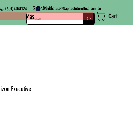
3176484165
(601)4041124
arquitectura@tapitecfuturoffice.com.co
Cart
Más
rizon Executive