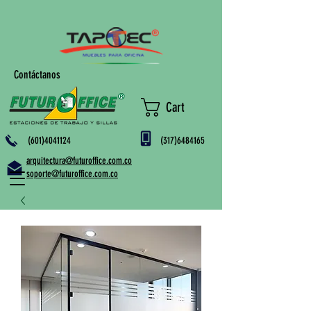
Contáctanos
Cart
(601)4041124
(317)6484165
arquitectura@futuroffice.com.co
soporte@futuroffice.com.co