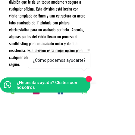
división que le da un toque moderno y seguro a
cualquier oficina. Esta división está hecha con
vidrio templado de 5mm y una estructura en acero
tubo cuadrado de 1" pintada con pintura
electrostática para un acabado perfecto. Además,
algunas partes del vidrio llevan un proceso de
sandblasting para un acabado único y de alta
resistencia. Esta división es la mejor opción para
cualquier oficina que quiera un toque moderno y
¿Cómo podemos ayudarte?
seguro.
1
¿Necesitas ayuda? Chatea con
nosotros
Contáctanos
Bogotá
Punto de Fábrica
Carrera 102 # 16 i- 36, Fontibón - Bogotá D.C