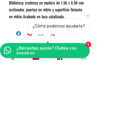
Biblioteca credenza en madera de 1.50 x 0.50 con
archivador, puertas en vidrio y superficie flotante
en vidrio.Acabado en laca catalizada.
¿Cómo podemos ayudarte?
1
¿Necesitas ayuda? Chatea con
nosotros
Contáctanos
Bogotá
Punto de Fábrica
Carrera 102 # 16 i- 36, Fontibón - Bogotá D.C
Tel(s):
(601)4041124
Celular:
3176484165
v
entas@tapitecfuturoffice.com.co