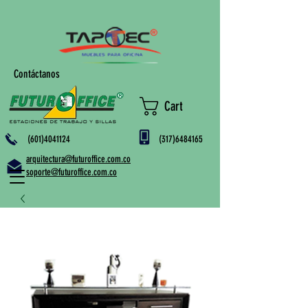
Contáctanos
Cart
(601)4041124
(317)6484165
arquitectura@futuroffice.com.co
soporte@futuroffice.com.co